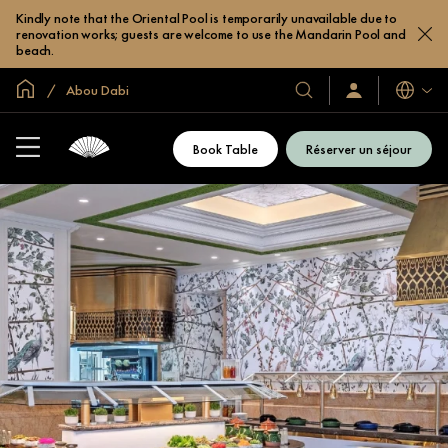
Kindly note that the Oriental Pool is temporarily unavailable due to
renovation works; guests are welcome to use the Mandarin Pool and
beach.
Accueil
Abou Dabi
Langues
Nos
Identification/Inscr
hôtels
et
Book Table
Réserver un séjour
complexes
hôteliers