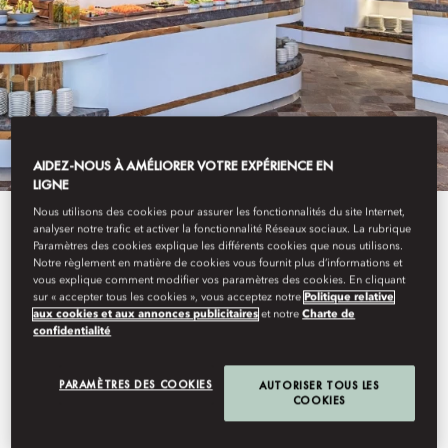
AIDEZ-NOUS À AMÉLIORER VOTRE EXPÉRIENCE EN
LIGNE
Nous utilisons des cookies pour assurer les fonctionnalités du site Internet,
En Savoir Plus
analyser notre trafic et activer la fonctionnalité Réseaux sociaux. La rubrique
Paramètres des cookies explique les différents cookies que nous utilisons.
Notre règlement en matière de cookies vous fournit plus d’informations et
VENDÔME
vous explique comment modifier vos paramètres des cookies. En cliquant
sur « accepter tous les cookies », vous acceptez notre
Politique relative
aux cookies et aux annonces publicitaires
et notre
Charte de
confidentialité
Un restaurant animé servant une cuisine internationale pour le
petit-déjeuner.
PARAMÈTRES DES COOKIES
AUTORISER TOUS LES
COOKIES