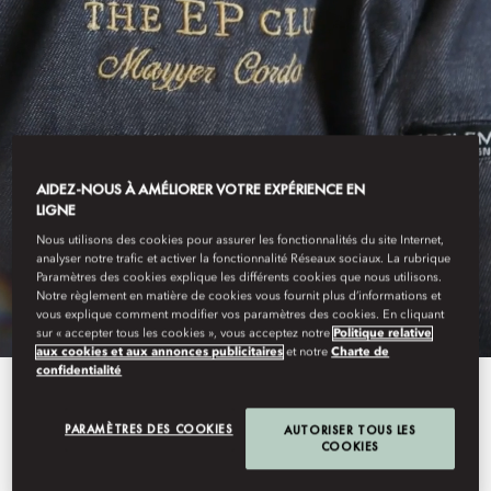
AIDEZ-NOUS À AMÉLIORER VOTRE EXPÉRIENCE EN
LIGNE
ABOU DABI
Nous utilisons des cookies pour assurer les fonctionnalités du site Internet,
analyser notre trafic et activer la fonctionnalité Réseaux sociaux. La rubrique
SÉJOUR
Paramètres des cookies explique les différents cookies que nous utilisons.
Notre règlement en matière de cookies vous fournit plus d’informations et
vous explique comment modifier vos paramètres des cookies. En cliquant
sur « accepter tous les cookies », vous acceptez notre
Politique relative
aux cookies et aux annonces publicitaires
et notre
Charte de
confidentialité
Conçus avec soin, nos
PARAMÈTRES DES COOKIES
AUTORISER TOUS LES
hébergements sont des refuges où
COOKIES
règne la sérénité. Profitez d’une