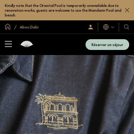
Kindly note that the Oriental Pool is temporarily unavailable due to
renovation works; guests are welcome to use the Mandarin Pool and
beach.
Accueil
Abou Dabi
Langues
Identification/Inscription
Nos
hôtel
et
Réserver un séjour
compl
hôteli