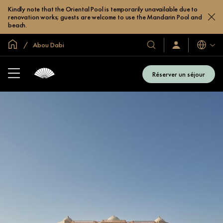
Kindly note that the Oriental Pool is temporarily unavailable due to
renovation works; guests are welcome to use the Mandarin Pool and
beach.
Accueil
Abou Dabi
Langues
Nos
Identification/Inscr
hôtels
et
Réserver un séjour
complexes
hôteliers