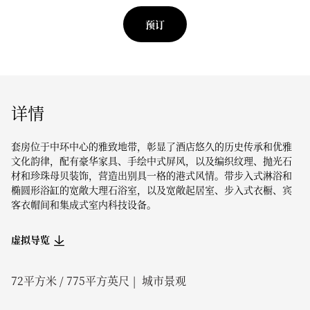
预订
详情
套房位于中环中心的雅致地带，彰显了酒店悠久的历史传承和优雅
文化韵律，配有豪华家具、手绘中式屏风，以及编织纹理、抛光石
材和珍珠母贝装饰，营造出别具一格的港式风情。带步入式淋浴和
椭圆形浴缸的宽敞大理石浴室，以及宽敞起居室、步入式衣橱、宾
客衣帽间和集成式室内科技设备。
虚拟导览
72
平方米 /
775
平方英尺
城市景观