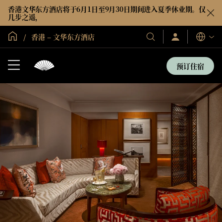
香港文华东方酒店将于6月1日至9月30日期间进入夏季休业期。仅
几步之遥，
全球首页
香港 – 文华东方酒店
登
我
语
录/
们
言
立
的
即
预订住宿
加
酒
入
店
和
度
假
村