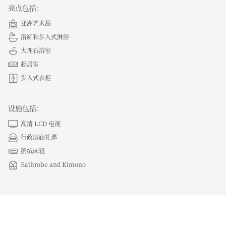
亮点包括：
亚洲艺术品
浴缸和步入式淋浴
大理石浴室
起居室
步入式衣柜
设施包括：
高清 LCD 电视
行政酒廊礼遇
鹅绒床寝
Bathrobe and Kimono