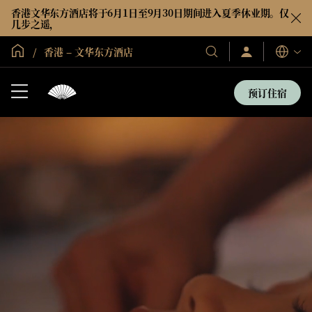
香港文华东方酒店将于6月1日至9月30日期间进入夏季休业期。仅
几步之遥，
全球首页
香港 – 文华东方酒店
登
我
语
录/
们
言
立
的
即
预订住宿
加
酒
入
店
和
度
假
村