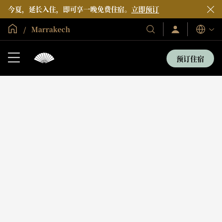
今夏，延长入住，即可享一晚免费住宿。
立即预订
全球首页
Marrakech
登
我
语
录/
们
言
立
的
即
预订住宿
加
酒
入
店
和
度
假
村