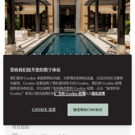
帮助我们提升您的数字体验
文华泳池别墅
我们使用 Cookie 来提供网站功能，分析我们的网站流量，以及启用社交媒体
文华泳池别墅总面积为502平方米，空间开阔通透，又不失温
功能性。Cookie 设置说明了我们使用的不同 Cookie。我们的 Cookie 政策
提供更多的信息，并且说明了如何修改您的 Cookie 设置。点击“接受所有
馨私密，以现代设计手法重新诠释传统里亚德庭院的恢弘格
Cookie”即表示您同意我们的
广告和 Cookie 政策
以及
隐私政策
调。别墅内设主卧室、带大型沙发床的多功能起居区，还配
备私人泳池和热水浴缸，提供专属管家服务，为宾客打造惬
意的悠居体验。
COOKIE 设置
接受所有COOKIE
亮点包括：