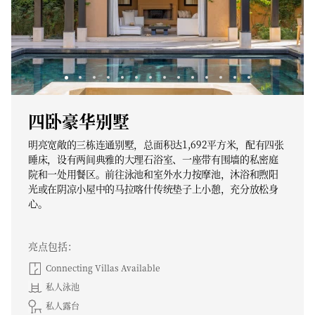
四卧豪华别墅
明亮宽敞的三栋连通别墅，总面积达1,692平方米，配有四张
睡床，设有两间典雅的大理石浴室、一座带有围墙的私密庭
院和一处用餐区。前往泳池和室外水力按摩池，沐浴和煦阳
光或在阴凉小屋中的马拉喀什传统垫子上小憩，充分放松身
心。
亮点包括：
Connecting Villas Available
私人泳池
私人露台