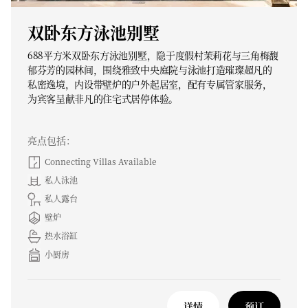
双卧东方泳池别墅
688平方米双卧东方泳池别墅，隐于度假村茉莉花与三角梅馥
郁芬芳的园林间，围绕雅致中央庭院与泳池打造璀璨超凡的
私密逸境，内设带壁炉的户外起居室，配有专属管家服务，
为宾客呈献非凡的住宅式居停体验。
亮点包括：
Connecting Villas Available
私人泳池
私人露台
壁炉
热水浴缸
小厨房
详情
预订