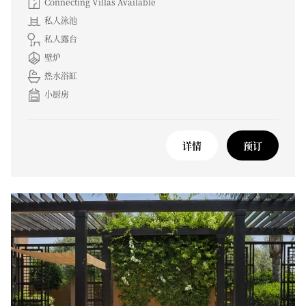
Connecting Villas Available
私人泳池
私人露台
壁炉
热水浴缸
小厨房
详情
预订