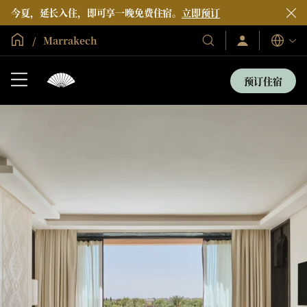
今夏，延长入住，即可享一晚免费住宿。
立即预订
全球首页
Marrakech
登
我
语
录/
们
言
立
的
即
预订住宿
加
酒
入
店
和
度
假
村