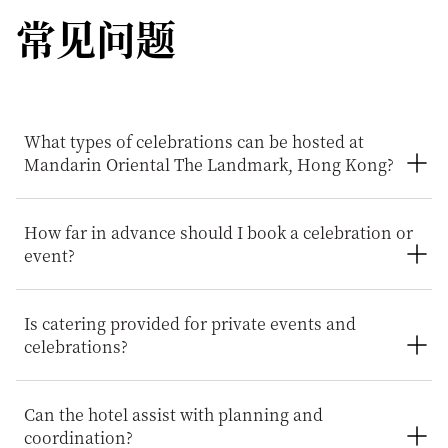
常见问题
What types of celebrations can be hosted at
Mandarin Oriental The Landmark, Hong Kong?
Mandarin Oriental The Landmark, Hong Kong hosts a
How far in advance should I book a celebration or
variety of celebrations, including weddings, engagement
event?
parties, anniversaries and birthdays. For more
information, or to begin planning your celebration,
please contact the dedicated events team.
We recommend booking your celebrations as early as
Is catering provided for private events and
possible. The hotel's events team is available to help
celebrations?
plan every detail of your celebration.
Our skilled chefs are available to cater for private events
Can the hotel assist with planning and
and celebrations. The hotel's chefs can create
coordination?
personalised menus tailored to your event. Guests are