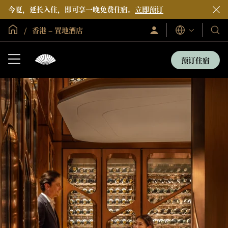
今夏，延长入住，即可享一晚免费住宿。
立即预订
全球首页
香港 – 置地酒店
登
我
语
录/
言
们
立
即
的
预订住宿
加
酒
入
店
和
度
假
村