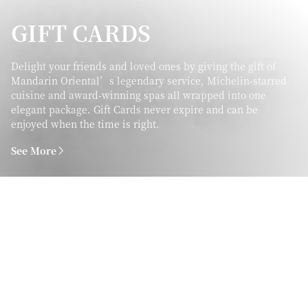
GIFT CARDS
Delight your friends and loved ones by giving the gift of
Mandarin Oriental’s legendary service, Michelin-starred
cuisine and award-winning spas all wrapped into one
elegant package. Gift Cards never expire and can be
enjoyed when the time is right.
See More