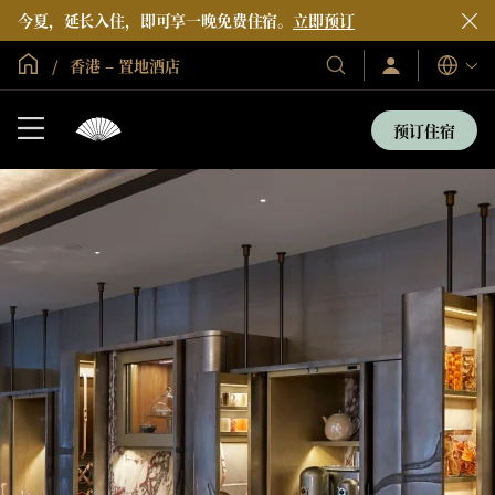
今夏，延长入住，即可享一晚免费住宿。
立即预订
全球首页
香港 – 置地酒店
登
我
语
录/
们
言
立
的
即
预订住宿
加
酒
入
店
和
度
假
村