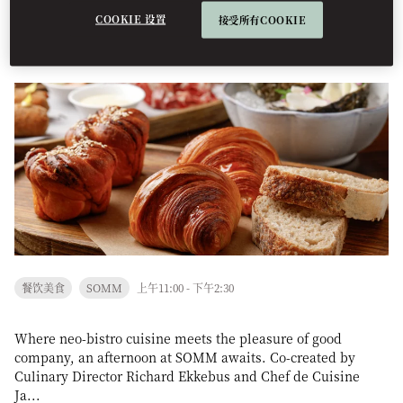
COOKIE 设置
接受所有COOKIE
SOMMkind of Brunch Returns with Seasonal
Delicacies
餐饮美食
SOMM
上午11:00 - 下午2:30
Where neo-bistro cuisine meets the pleasure of good
company, an afternoon at SOMM awaits. Co-created by
Culinary Director Richard Ekkebus and Chef de Cuisine
Ja...