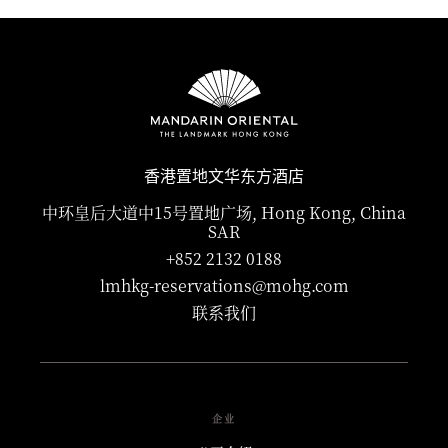
arrival, while some bookings may be non-refundable.
Full cancellation details will be given when booking your
stay and in your email confirmation.
香港置地文华东方酒店
中环皇后大道中15号置地广场, Hong Kong, China
SAR
+852 2132 0188
lmhkg-reservations@mohg.com
联系我们
企业