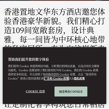
香港置地文华东方酒店邀您体
验香港豪华新貌。我们精心打
造109间宽敞套房，设计典
雅，每一间皆为中环核心地带
的私密居所，专为向往崭新未
来的宾客而设计。如果您希望
帮助我们提升您的数字体验
沉浸式享受下榻时光，我们的
我们使用 Cookie 来提供网站功能，分析我们的网站流量，以及启用社交媒体
功能性。Cookie 设置说明了我们使用的不同 Cookie。我们的 Cookie 政策
行政套房将为您升级旅居体
提供更多的信息，并且说明了如何修改您的 Cookie 设置。点击“接受所有
Cookie”即表示您同意我们的
广告和 Cookie 政策
以及
隐私政策
验，提供精心打造的住宅生活
方式；每处细节均悉心考量，
COOKIE 设置
接受所有COOKIE
让定制化奢享构筑您日常栖居