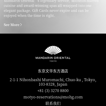
Mandarin Oriental’s legendary service, Michelin-starred
cuisine and award-winning spas all wrapped into one
elegant package. Gift Cards never expire and can be
enjoyed when the time is right.
See More
东京文华东方酒店
2-1-1 Nihonbashi Muromachi, Chuo-ku , Tokyo,
103-8328, Japan
+81 (3) 3270 8800
motyo-reservations@mohg.com
联系我们