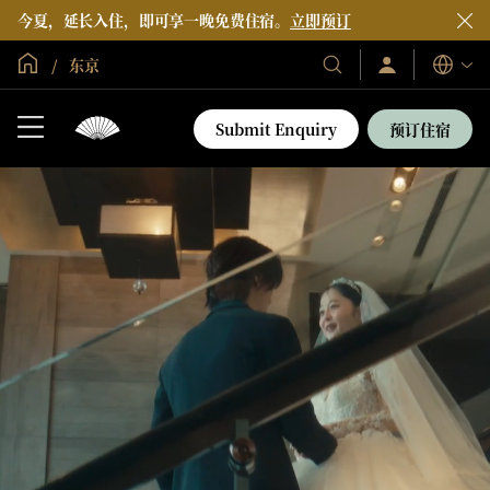
今夏，延长入住，即可享一晚免费住宿。
立即预订
全球首页
东京
登
我
语
录/
们
言
立
的
即
Submit Enquiry
预订住宿
加
酒
入
店
和
度
假
村