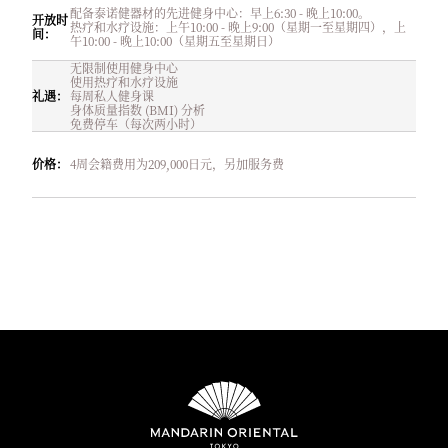
配备泰诺健器材的先进健身中心：早上6:30 - 晚上10:00。
开放时
热疗和水疗设施：上午10:00 - 晚上9:00（星期一至星期四），上
间：
午10:00 - 晚上10:00（星期五至星期日）
无限制使用健身中心
使用热疗和水疗设施
礼遇
：
每周私人健身课
身体质量指数 (BMI) 分析
免费停车（每次两小时）
价格
：
4周会籍费用为209,000日元，另加服务费