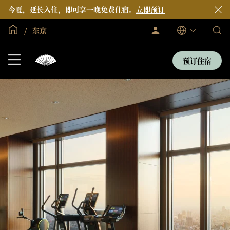
今夏，延长入住，即可享一晚免费住宿。
立即预订
全球首页
东京
登
我
语
录/
言
们
立
即
的
预订住宿
加
酒
入
店
和
度
假
村