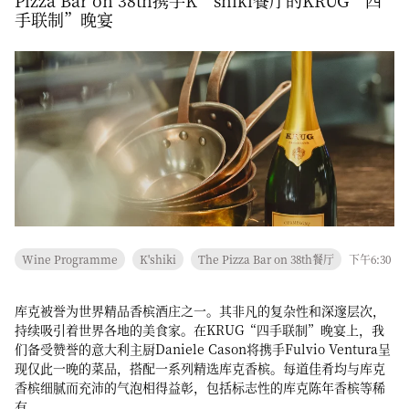
Pizza Bar on 38th携手K’shiki餐厅的KRUG“四
手联制”晚宴
Wine Programme
K'shiki
The Pizza Bar on 38th餐厅
下午6:30
库克被誉为世界精品香槟酒庄之一。其非凡的复杂性和深邃层次，
持续吸引着世界各地的美食家。在KRUG“四手联制”晚宴上，我
们备受赞誉的意大利主厨Daniele Cason将携手Fulvio Ventura呈
现仅此一晚的菜品，搭配一系列精选库克香槟。每道佳肴均与库克
香槟细腻而充沛的气泡相得益彰，包括标志性的库克陈年香槟等稀
有...