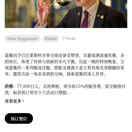
Wine Programme
K'shiki
下午6:00
嘉雅因令巴巴莱斯科享誉全球而备受赞誉，其葡萄酒深邃优雅，余
韵绵长，体现了传统与创新的非凡平衡。仅此一晚的特别晚宴，呈
现嘉雅的一系列甄选佳酿，搭配灵感源于意大利各地美食精髓的菜
单。邀您共赴一场美食酒韵交响，探索嘉雅的迷人世界。
价格
：77,000日元，含消费税，须另收15%的服务费。需全额预付
款，取消预订须至少于活动日期提...
查看更多
预订餐位