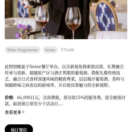
Wine Programme
Sense
下午6:00
此特别晚宴于Sense餐厅举办，以全新视角探索勃艮第，礼赞融合
传承与创新、超越原产区与酒庄界限的葡萄酒。搭配礼敬传统技
艺、融合日式食材深邃风味的精致粤菜，层层揭开葡萄酒、香料与
细腻鲜味之间表达的新境界，开启勃艮第魅力的全新视野。
价格
：66,000日元，含消费税，须另收15%的服务费。需全额预付
款，取消预订须至少于活动日...
查看更多
预订餐位