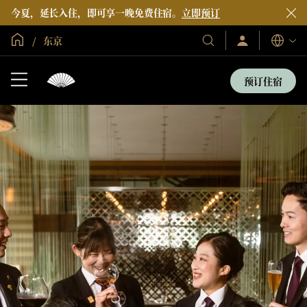
今夏，延长入住，即可享一晚免费住宿。
立即预订
全球首页
东京
登
我
语
录/
们
言
立
的
即
预订住宿
加
酒
入
店
和
度
假
村