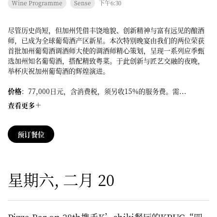
Wine Programme
Sense
下午6:30
尽管历史尚短，但加州凭借丰饶地貌、创新精神与富有远见的酿酒
师，已成为全球葡萄酒产区新星。本次特别晚宴由我们的两位荣获
首批加州葡萄酒调酒师大使的调酒师精心策划，呈现一系列应季甄
选加州知名葡萄酒，搭配精致粤菜。于此创新与匠艺交融的夜晚，
举杯庆祝加州葡萄酒的辉煌演进。
价格
：77,000日元，含消费税，须另收15%的服务费。需...
查看更多
预订餐位
星期六, 二月 20