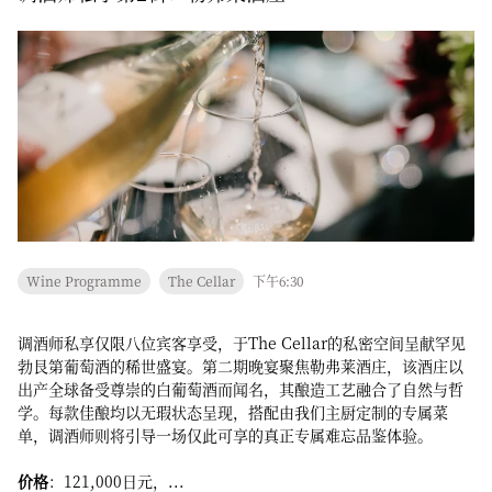
Wine Programme
The Cellar
下午6:30
调酒师私享仅限八位宾客享受，于The Cellar的私密空间呈献罕见
勃艮第葡萄酒的稀世盛宴。第二期晚宴聚焦勒弗莱酒庄，该酒庄以
出产全球备受尊崇的白葡萄酒而闻名，其酿造工艺融合了自然与哲
学。每款佳酿均以无瑕状态呈现，搭配由我们主厨定制的专属菜
单，调酒师则将引导一场仅此可享的真正专属难忘品鉴体验。
价格
：121,000日元，...