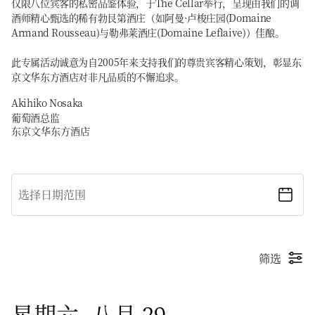
仅限八位宾客的私密品鉴体验，于The Cellar举行，呈现由我们的调
酒师精心甄选的稀有勃艮第酒庄（如阿曼·卢梭庄园(Domaine
Armand Rousseau)与勒弗莱酒庄(Domaine Leflaive)）佳酿。
此专属活动诚意为自2005年来支持我们的尊贵宾客精心策划，彰显东
京文华东方酒店对非凡品质的不懈追求。
Akihiko Nosaka
葡萄酒总监
东京文华东方酒店
选择日期范围
筛选
星期六, 八月 29