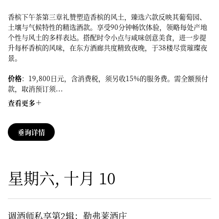
香槟下午茶第三章礼赞塑造香槟的风土，臻选六款反映其葡萄园、
土壤与气候特性的精选酒款。享受90分钟畅饮体验，领略每处产地
个性与风土的多样表达。搭配时令小点与咸味创意美食，进一步提
升每杯香槟的风味，在东方酒廊共度精致夜晚，于38楼尽赏璀璨夜
景。
价格
：19,800日元，含消费税，须另收15%的服务费。需全额预付
款，取消预订须...
查看更多
垂询详情
星期六, 十月 10
调酒师私享第2辑：勒弗莱酒庄