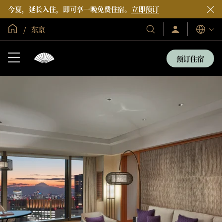
今夏，延长入住，即可享一晚免费住宿。
立即预订
全球首页
东京
登
我
语
录/
们
言
立
的
即
预订住宿
加
酒
入
店
和
度
假
村