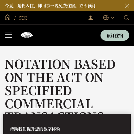
今夏，延长入住，即可享一晚免费住宿。
立即预订
全球首页
东京
登
我
语
录/
言
们
立
即
的
预订住宿
加
酒
入
店
和
度
NOTATION BASED
假
村
ON THE ACT ON
SPECIFIED
COMMERCIAL
TRANSACTIONS
帮助我们提升您的数字体验