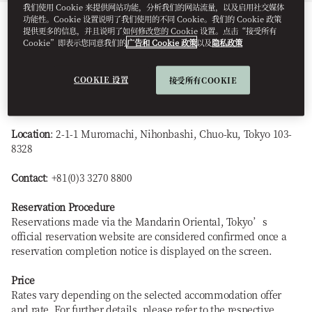
我们使用 Cookie 来提供网站功能，分析我们的网站流量，以及启用社交媒体
功能性。Cookie 设置说明了我们使用的不同 Cookie。我们的 Cookie 政策
Supplier
: Mandarin Oriental, Tokyo
提供更多的信息，并且说明了如何修改您的 Cookie 设置。点击“接受所有
Cookie”即表示您同意我们的
广告和 Cookie 政策
以及
隐私政策
Sales Manager
: General Manager: David Collas
COOKIE 设置
接受所有COOKIE
Website
: Mandarin Oriental, Tokyo
URL:
https://www.mandarinoriental.com/en/tokyo/nihonbashi
Location
: 2-1-1 Muromachi, Nihonbashi, Chuo-ku, Tokyo 103-
8328
Contact
: +81(0)3 3270 8800
Reservation Procedure
Reservations made via the Mandarin Oriental, Tokyo’s
official reservation website are considered confirmed once a
reservation completion notice is displayed on the screen.
Price
Rates vary depending on the selected accommodation offer
and rate. For further details, please refer to the respective