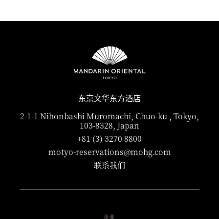
东京文华东方酒店
2-1-1 Nihonbashi Muromachi, Chuo-ku , Tokyo,
103-8328, Japan
+81 (3) 3270 8800
motyo-reservations@mohg.com
联系我们
企业