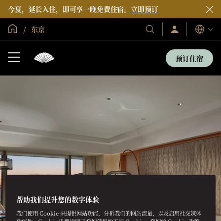
今夏，延长入住，即可享一晚免费住宿。
立即预订
全球首页
东京
登
我
语
录/
们
言
立
的
即
预订住宿
加
酒
入
店
和
度
假
村
帮助我们提升您的数字体验
我们使用 Cookie 来提供网站功能，分析我们的网站流量，以及启用社交媒体